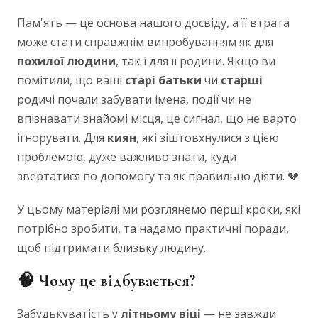
Пам'ять — це основа нашого досвіду, а її втрата
може стати справжнім випробуванням як для
похилої людини
, так і для її родини. Якщо ви
помітили, що ваші
старі
батьки
чи
старші
родичі почали забувати імена, події чи не
впізнавати знайомі місця, це сигнал, що не варто
ігнорувати. Для
киян
, які зіштовхнулися з цією
проблемою, дуже важливо знати, куди
звертатися по допомогу та як правильно діяти. 💔
У цьому матеріалі ми розглянемо перші кроки, які
потрібно зробити, та надамо практичні поради,
щоб підтримати близьку людину.
🧠 Чому це відбувається?
Забудькуватість у
літньому віці
— не завжди