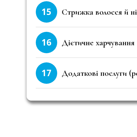
15
Стрижка волосся й ні
16
Дієтичне харчування (
17
Додаткові послуги (ре