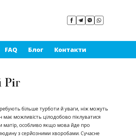
FAQ
Блог
Контакти
 Ріг
требують більше турботи й уваги, ніж можуть
н має можливість цілодобово піклуватися
и матір, особливо якщо мова йде про
людину з серйозними хворобами. Сучасне