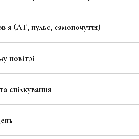
в’я (АТ, пульс, самопочуття)
му повітрі
 та спілкування
день