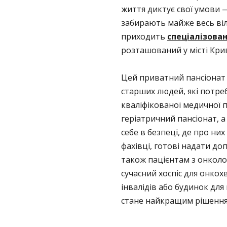
життя диктує свої умови 
забирають майже весь віл
приходить
спеціалізова
розташований у місті Крив
Цей приватний пансіонат 
старших людей, які потре
кваліфікованої медичної 
геріатричний пансіонат, а 
себе в безпеці, де про ни
фахівці, готові надати до
також пацієнтам з онкол
сучасний хоспіс для онкох
інвалідів або будинок для
стане найкращим рішенням