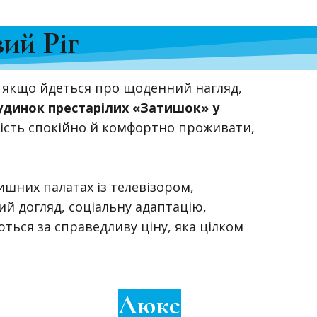
ий Ріг
 якщо йдеться про щоденний нагляд,
удинок престарілих «Затишок» у
ивість спокійно й комфортно проживати,
шних палатах із телевізором,
й догляд, соціальну адаптацію,
ються за справедливу ціну, яка цілком
Люкс