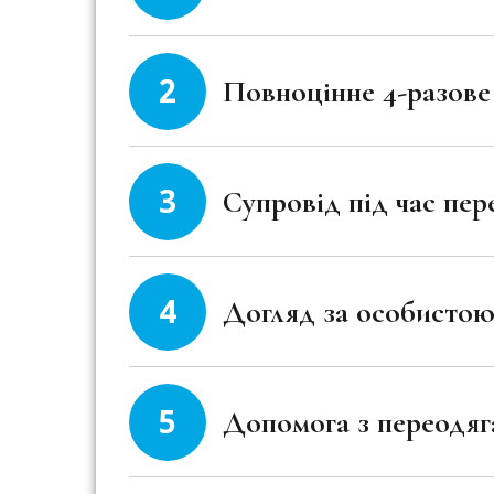
2
Повноцінне 4-разове
3
Супровід під час пер
4
Догляд за особистою 
5
Допомога з переодяг