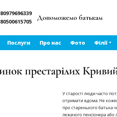
380979696339
Допоможемо батькам
380500615705
Послуги
Про нас
Фото
Філії
инок престарілих Кривий
У старості люди часто по
отримати вдома. Не коже
про старенького батька ч
лежачого пенсіонера або 