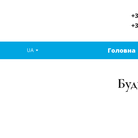
+
+
Головна
UA
Буд