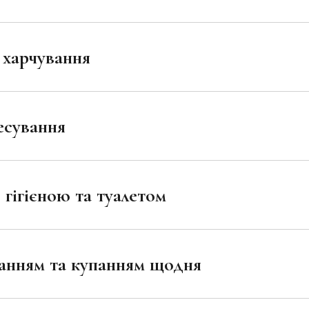
 харчування
есування
гігієною та туалетом
анням та купанням щодня