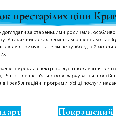
ок престарілих ціни Крив
о доглядати за старенькими родичами, особливо
агу. У таких випадках відмінним рішенням стає
б
тарші люди отримують не лише турботу, а й можл
их.
адає широкий спектр послуг: проживання в зати
 збалансоване п’ятиразове харчування, постійни
д і реабілітаційні програми. Усі ці послуги нада
ндарт
Покращений