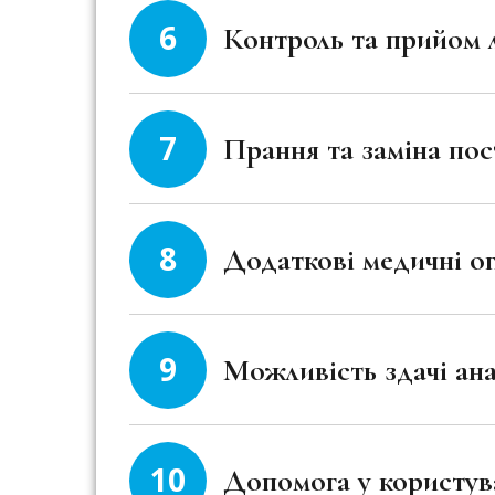
6
Контроль та прийом л
7
Прання та заміна пос
8
Додаткові медичні о
9
Можливість здачі ана
10
Допомога у користув