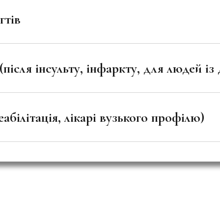
гтів
після інсульту, інфаркту, для людей із
абілітація, лікарі вузького профілю)