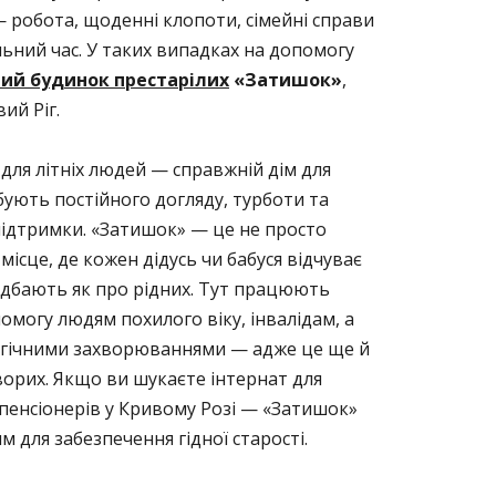
— робота, щоденні клопоти, сімейні справи
ьний час. У таких випадках на допомогу
ний будинок престарілих
«Затишок»
,
ий Ріг.
для літніх людей — справжній дім для
бують постійного догляду, турботи та
підтримки. «Затишок» — це не просто
місце, де кожен дідусь чи бабуся відчуває
х дбають як про рідних. Тут працюють
помогу людям похилого віку, інвалідам, а
огічними захворюваннями — адже це ще й
ворих. Якщо ви шукаєте інтернат для
 пенсіонерів у Кривому Розі — «Затишок»
 для забезпечення гідної старості.