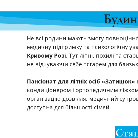
Будин
Не всі родини мають змогу повноцінн
медичну підтримку та психологічну ув
Кривому Розі
. Тут літні, похилі та с
не відчуваючи себе тягарем для близьк
Пансіонат для літніх осіб «Затишок»
н
кондиціонером і ортопедичним ліжком,
організацію дозвілля, медичний супрові
доступна для більшості сімей.
Ста