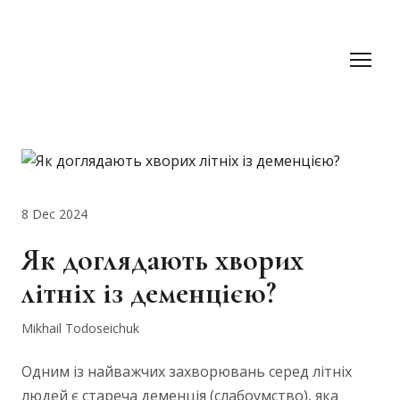
8 Dec 2024
Як доглядають хворих
літніх із деменцією?
Mikhail Todoseichuk
Одним із найважчих захворювань серед літніх
людей є стареча деменція (слабоумство), яка