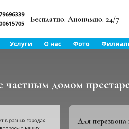
79696339
Бесплатно. Анонимно. 24/7
00615705
Услуги
О нас
Фото
Филиал
 с частным домом престар
Для перезвона 
т в разных городах
 вопросы о наших