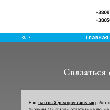
+3809
+3805
Главная
RU
Связаться
Наш
частный дом престарелых
работае
Украины. Мы готовы ответить на любые