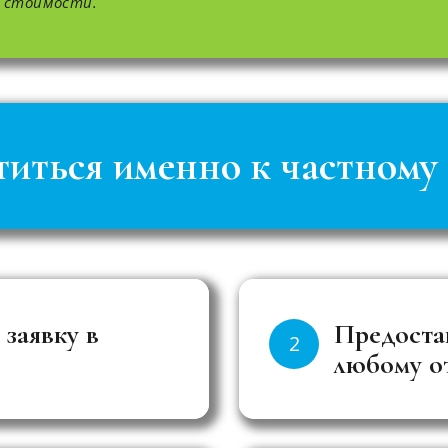
и стоимости.
титься именно к частному
 заявку в
Предоста
2
любому о