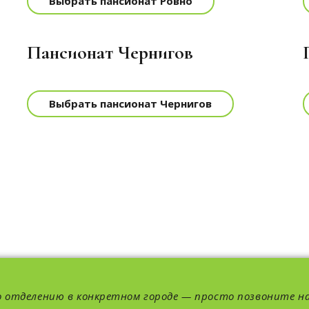
Выбрать пансионат Ровно
Пансионат Чернигов
Выбрать пансионат Чернигов
о отделению в конкретном городе — просто позвоните н