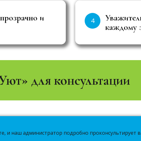
 прозрачно и
Уважитель
4
каждому 
Уют» для консультации
те, и наш администратор подробно проконсультирует в